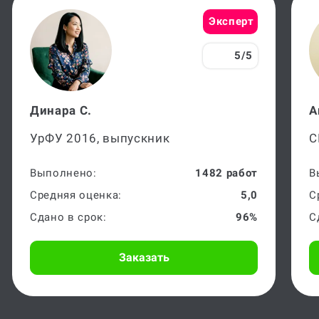
Эксперт
5/5
Динара С.
А
УрФУ 2016, выпускник
С
Выполнено:
1482 работ
В
Средняя оценка:
5,0
С
Сдано в срок:
96%
С
Заказать