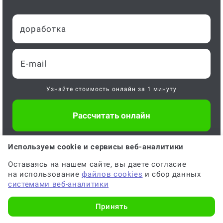
доработка
Узнайте стоимость онлайн за 1 минуту
Отправляя форму, вы соглашаетесь с
офертой
,
политикой
Используем cookie и сервисы веб-аналитики
обработки персональных данных
и даёте
согласие на обработку
данных
Оставаясь на нашем сайте, вы даете согласие
на использование
файлов cookies
и сбор данных
системами веб-аналитики
Принять