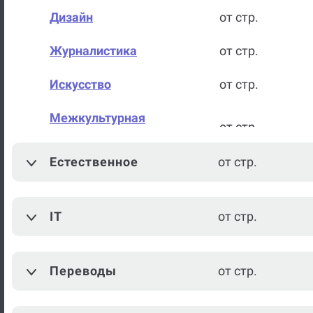
Дизайн
от стр.
Журналистика
от стр.
Искусство
от стр.
Межкультурная
от стр.
коммуникация
Естественное
от стр.
История государства и
от стр.
права зарубежных стран
IT
от стр.
История государства и
от стр.
права России
Переводы
от стр.
Теория государства и права
от стр.
Всеобщая история
от стр.