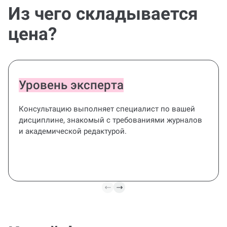
Из чего складывается
цена?
Уровень эксперта
Консультацию выполняет специалист по вашей
дисциплине, знакомый с требованиями журналов
и академической редактурой.
Полный цикл
Сформируем тему и цель,
Фина
план статьи, черновик,
реда
редактируем стиль и