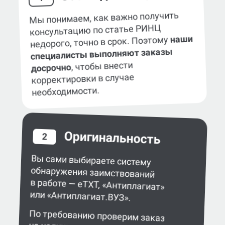
Мы понимаем, как важно получить
консультацию по статье РИНЦ
наши
недорого, точно в срок. Поэтому
специалисты выполняют заказы
, чтобы внести
досрочно
корректировки в случае
необходимости.
Оригинальность
2
Вы сами выбираете систему
обнаружения заимствований
в работе — eTXT, «Антиплагиат»
или «Антиплагиат.ВУЗ».
По требованию проверим заказ
на наличие сгенерированного текста