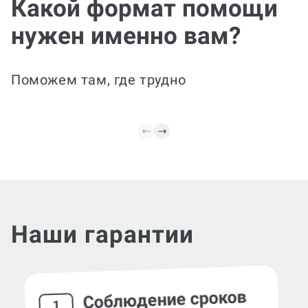
Какой формат помощи
структуру под требования
журнала, оформляем
Есть че
нужен именно вам?
ссылки. Готовим
«сырой»
финальную версию к
улучшим
подаче и добавляем
уберём 
аннотацию и ключевые
переход
Поможем там, где трудно
слова.
язык и 
Наши гарантии
Соблюдение сроков
1